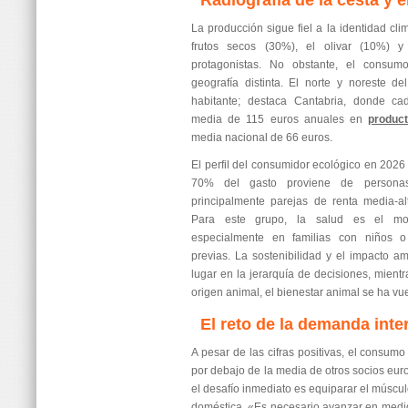
Radiografía de la cesta y 
La producción sigue fiel a la identidad cli
frutos secos (30%), el olivar (10%) 
protagonistas. No obstante, el consum
geografía distinta. El norte y noreste de
habitante; destaca Cantabria, donde ca
media de 115 euros anuales en
product
media nacional de 66 euros.
El perfil del consumidor ecológico en 2026 
70% del gasto proviene de person
principalmente parejas de renta media-al
Para este grupo, la salud es el mot
especialmente en familias con niños o
previas. La sostenibilidad y el impacto 
lugar en la jerarquía de decisiones, mient
origen animal, el bienestar animal se ha vue
El reto de la demanda inte
A pesar de las cifras positivas, el consum
por debajo de la media de otros socios eu
el desafío inmediato es equiparar el múscu
doméstica. «Es necesario avanzar en medi