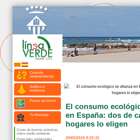
Consulta
medioambiental
Notifica tu
incidencia
Puntos de interés
El consumo ecológic
en España: dos de c
Tu Municipio
hogares lo eligen
Guías de buenas prácticas
sobre medio ambiente
20/05/2026 9:25:32
Especiales ambientales