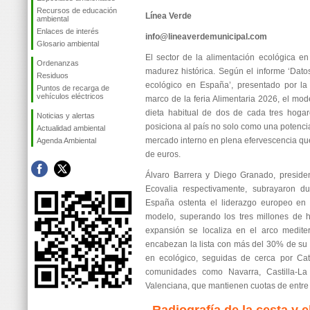
Recursos de educación
Línea Verde
ambiental
Enlaces de interés
info@lineaverdemunicipal.com
Glosario ambiental
El sector de la alimentación ecológica 
Ordenanzas
madurez histórica. Según el informe ‘Dat
Residuos
ecológico en España’, presentado por l
Puntos de recarga de
vehículos eléctricos
marco de la feria Alimentaria 2026, el mod
dieta habitual de dos de cada tres hoga
Noticias y alertas
posiciona al país no solo como una potenci
Actualidad ambiental
mercado interno en plena efervescencia que
Agenda Ambiental
de euros.
Álvaro Barrera y Diego Granado, presiden
Ecovalia respectivamente, subrayaron du
España ostenta el liderazgo europeo en 
modelo, superando los tres millones de h
expansión se localiza en el arco medite
encabezan la lista con más del 30% de su s
en ecológico, seguidas de cerca por Cat
comunidades como Navarra, Castilla-L
Valenciana, que mantienen cuotas de entre